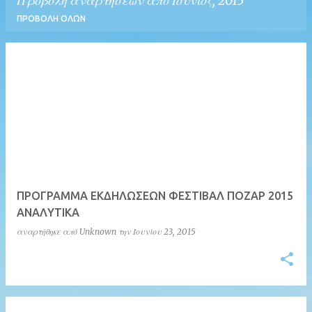
Προβολή αναρτήσεων από Ιούνιος, 2015
ΠΡΟΒΟΛΉ ΌΛΩΝ
Α
ν
α
ρ
τ
ή
σ
ΠΡΟΓΡΑΜΜΑ ΕΚΔΗΛΩΣΕΩΝ ΦΕΣΤΙΒΑΛ ΠΟΖΑΡ 2015
ε
ΑΝΑΛΥΤΙΚΑ
ι
αναρτήθηκε από
Unknown
την
Ιουνίου 23, 2015
ς