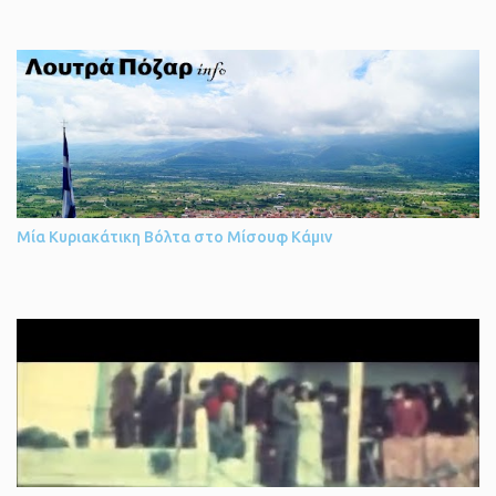
αναζωογόνησης και ανακούφισης του σωματικού άλγους. Το νερό
στην θερμοκρασία του σώματος 37°C και χαρακτηρίζεται σωτήριο
από πολλούς καθώς θεραπεύει πολλές ασθένειες και είναι
κατάλληλο για λουτροθεραπεία και ποσιμοθεραπεία. Λειτουργεί
όλες τις εποχές του χρόνου, έτοιμο να προσφέρει τις υψηλές
υπηρεσίες σε όλους τους επισκέπτες. Το χειμώνα με την μαγευτική
θέα των χιονισμένων βουνοκορφών και ελάτων, ενώ το καλοκαίρι
απολαύστε την υπέροχη δροσιά της περιοχής. Τα δωμάτια του
ξενοδοχείου είναι πλήρως εξοπλισμένα για να σας προσφέρουν
Μία Κυριακάτικη Βόλτα στο Μίσουφ Κάμιν
μία άνετη διαμονή. Η προσεγμένη διακόσμηση και η αισθητική του
χώρου θα σας ταξιδέψουν. Χαλαρώστε τις κρύες νύχτες δίπλα στο
αναμμένο τζάκι. Τα δωμάτια διάθετουν βεράντα με υπέροχη θέα
στο όρος Βόρας. ...