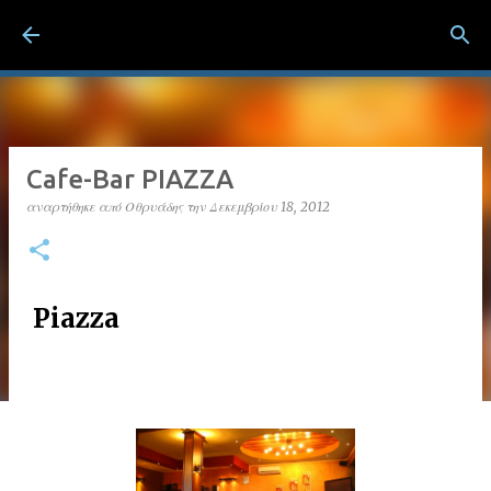
Μετάβαση στο κύριο περιεχόμενο
ΛΟΥΤΡΑ ΠΟΖΑΡ Λουτράκι Πέλλας
Cafe-Bar PIAZZA
αναρτήθηκε από
Οθρυάδης
την
Δεκεμβρίου 18, 2012
Piazza