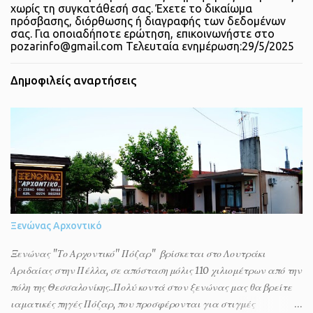
χωρίς τη συγκατάθεσή σας. Έχετε το δικαίωμα
πρόσβασης, διόρθωσης ή διαγραφής των δεδομένων
σας. Για οποιαδήποτε ερώτηση, επικοινωνήστε στο
pozarinfo@gmail.com Τελευταία ενημέρωση:29/5/2025
Δημοφιλείς αναρτήσεις
Ξενώνας Αρχοντικό
Ξενώνας "Το Αρχοντικό'' Πόζαρ" βρίσκεται στο Λουτράκι
Αριδαίας στην Πέλλα, σε απόσταση μόλις 110 χιλιομέτρων από την
πόλη της Θεσσαλονίκης..Πολύ κοντά στον ξενώνας μας θα βρείτε
ιαματικές πηγές Πόζαρ, που προσφέρονται για στιγμές