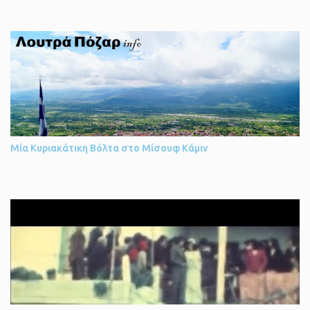
αναζωογόνησης και ανακούφισης του σωματικού άλγους. Το νερό
στην θερμοκρασία του σώματος 37°C και χαρακτηρίζεται σωτήριο
από πολλούς καθώς θεραπεύει πολλές ασθένειες και είναι
κατάλληλο για λουτροθεραπεία και ποσιμοθεραπεία. Λειτουργεί
όλες τις εποχές του χρόνου, έτοιμο να προσφέρει τις υψηλές
υπηρεσίες σε όλους τους επισκέπτες. Το χειμώνα με την μαγευτική
θέα των χιονισμένων βουνοκορφών και ελάτων, ενώ το καλοκαίρι
απολαύστε την υπέροχη δροσιά της περιοχής. Τα δωμάτια του
ξενοδοχείου είναι πλήρως εξοπλισμένα για να σας προσφέρουν
Μία Κυριακάτικη Βόλτα στο Μίσουφ Κάμιν
μία άνετη διαμονή. Η προσεγμένη διακόσμηση και η αισθητική του
χώρου θα σας ταξιδέψουν. Χαλαρώστε τις κρύες νύχτες δίπλα στο
αναμμένο τζάκι. Τα δωμάτια διάθετουν βεράντα με υπέροχη θέα
στο όρος Βόρας. ...