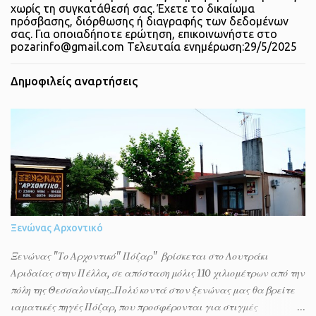
χωρίς τη συγκατάθεσή σας. Έχετε το δικαίωμα
πρόσβασης, διόρθωσης ή διαγραφής των δεδομένων
σας. Για οποιαδήποτε ερώτηση, επικοινωνήστε στο
pozarinfo@gmail.com Τελευταία ενημέρωση:29/5/2025
Δημοφιλείς αναρτήσεις
Ξενώνας Αρχοντικό
Ξενώνας "Το Αρχοντικό'' Πόζαρ" βρίσκεται στο Λουτράκι
Αριδαίας στην Πέλλα, σε απόσταση μόλις 110 χιλιομέτρων από την
πόλη της Θεσσαλονίκης..Πολύ κοντά στον ξενώνας μας θα βρείτε
ιαματικές πηγές Πόζαρ, που προσφέρονται για στιγμές