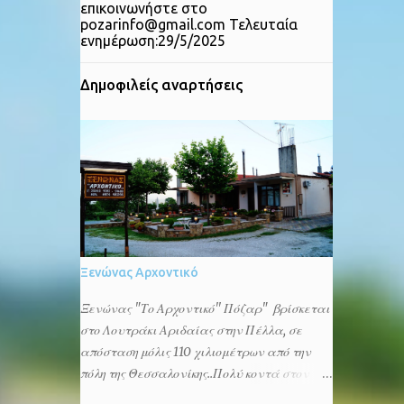
επικοινωνήστε στο
pozarinfo@gmail.com Τελευταία
ενημέρωση:29/5/2025
Δημοφιλείς αναρτήσεις
Ξενώνας Αρχοντικό
Ξενώνας "Το Αρχοντικό'' Πόζαρ" βρίσκεται
στο Λουτράκι Αριδαίας στην Πέλλα, σε
απόσταση μόλις 110 χιλιομέτρων από την
πόλη της Θεσσαλονίκης..Πολύ κοντά στον
ξενώνας μας θα βρείτε ιαματικές πηγές