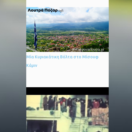
Πόζαρ, που προσφέρονται για στιγμές
αναζωογόνησης και ανακούφισης του
σωματικού άλγους. Το νερό στην
θερμοκρασία του σώματος 37°C και
χαρακτηρίζεται σωτήριο από πολλούς καθώς
θεραπεύει πολλές ασθένειες και είναι
κατάλληλο για λουτροθεραπεία και
ποσιμοθεραπεία. Λειτουργεί όλες τις εποχές
Μία Κυριακάτικη Βόλτα στο Μίσουφ
του χρόνου, έτοιμο να προσφέρει τις υψηλές
Κάμιν
υπηρεσίες σε όλους τους επισκέπτες. Το
χειμώνα με την μαγευτική θέα των
χιονισμένων βουνοκορφών και ελάτων, ενώ
το καλοκαίρι απολαύστε την υπέροχη
δροσιά της περιοχής. Τα δωμάτια του
ξενοδοχείου είναι πλήρως εξοπλισμένα για
να σας προσφέρουν μία άνετη διαμονή. Η
προσεγμένη διακόσμηση και η αισθητική του
χώρου θα σας ταξιδέψουν. Χαλαρώστε τις
κρύες νύχτες δίπλα στο αναμμένο τζάκι. Τα