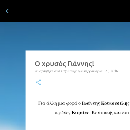
ΛΟΥΤΡΑ ΠΟΖΑΡ Λουτράκι
Ο χρυσός Γιάννης!
αναρτήθηκε από
Οθρυάδης
την
Φεβρουαρίου 21, 2014
Για άλλη μια φορά ο
Ιωάννης Κουκουσέλης
αγώνες
Καράτε
Κεντρικής και δυτ